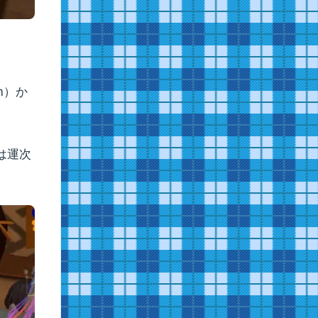
m）か
は運次