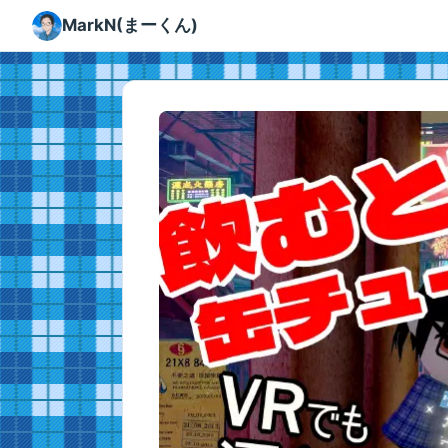
MarkN
(まーくん)