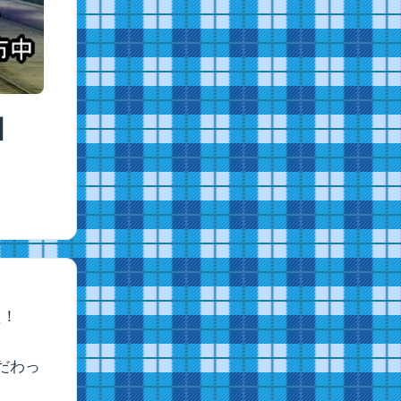
】
た！
だわっ